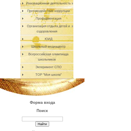
Инновационная деятельность
Противодействие коррупции
Профориентация
Организация отдыха детей и
оздоровления
ЮИД
Школьный медиацентр
Всероссийская олимпиада
школьников
Экперимент СПО
ТОР "Моя школа"
Форма входа
Поиск