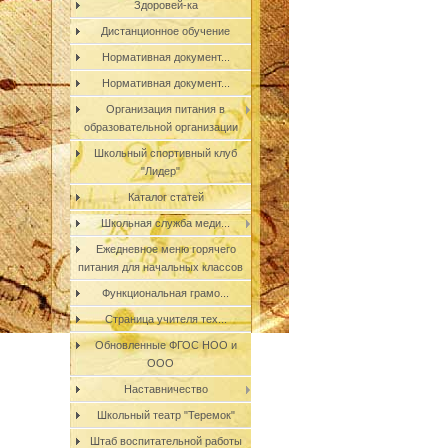
Здоровей-ка
Дистанционное обучение
Нормативная документ...
Нормативная документ...
Организация питания в
образовательной организации
Школьный спортивный клуб
"Лидер"
Каталог статей
Школьная служба меди...
Ежедневное меню горячего
питания для начальных классов
Функциональная грамо...
Страница учителя тех...
Обновленные ФГОС НОО и
ООО
Наставничество
Школьный театр "Теремок"
Штаб воспитательной работы