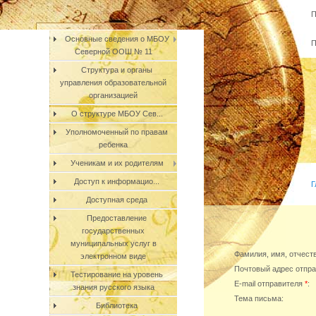
П
Основные сведения о МБОУ
П
Северной ООШ № 11
Структура и органы
управления образовательной
организацией
О структуре МБОУ Сев...
Уполномоченный по правам
ребенка
Ученикам и их родителям
Доступ к информацио...
Г
Доступная среда
Предоставление
государственных
муниципальных услуг в
Фамилия, имя, отчест
электронном виде
Почтовый адрес отпр
Тестирование на уровень
E-mail отправителя
*
:
знания русского языка
Тема письма:
Библиотека