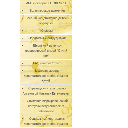
МБОУ северная ООШ № 11
Волонтерское движение
Российское движение детей и
молодежи
Юнармия
Педагогам и сотрудникам
Школьный истрико-
краеведческий музей "Отчий
дом"
FAQ (вопрос/ответ)
Целевая модель
дополнительного образования
детей
Страница учителя физики
Аксеновой Натальи Евгеньевны
Снижение бюрократической
нагрузки педагогических
работников
Социальный сертификат
дополнительного образования