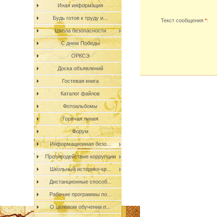
Иная информация
Будь готов к труду и...
Текст сообщения
*
:
Школа безопасности
С днем Победы
ОРКСЭ
Доска объявлений
Гостевая книга
Каталог файлов
Фотоальбомы
Горячая линия
Форум
Информационная безо...
Противодействие коррупции
Школьный историко-кр...
Дистанционные способ...
Рабочие программы по...
О целевом обучении п...