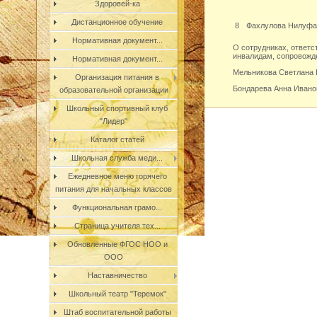
Здоровей-ка
Дистанционное обучение
8
Фахлулова Нилуфа
Нормативная документ...
О сотрудниках, ответ
инвалидам, сопровожде
Нормативная документ...
Мельникова Светлана Н
Организация питания в
Бондарева Анна Иванов
образовательной организации
Школьный спортивный клуб
"Лидер"
Каталог статей
Школьная служба меди...
Ежедневное меню горячего
питания для начальных классов
Функциональная грамо...
Страница учителя тех...
Обновленные ФГОС НОО и
ООО
Наставничество
Школьный театр "Теремок"
Штаб воспитательной работы