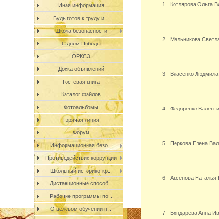
1
Котлярова Ольга В
Иная информация
Будь готов к труду и...
Школа безопасности
2
Мельникова Светл
С днем Победы
ОРКСЭ
Доска объявлений
3
Власенко Людмила
Гостевая книга
Каталог файлов
Фотоальбомы
4
Федоренко Валенти
Горячая линия
Форум
5
Перкова Елена Вал
Информационная безо...
Противодействие коррупции
Школьный историко-кр...
6
Аксенова Наталья 
Дистанционные способ...
Рабочие программы по...
О целевом обучении п...
7
Бондарева Анна И