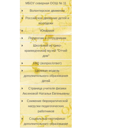
МБОУ северная ООШ № 11
Волонтерское движение
Российское движение детей и
молодежи
Юнармия
Педагогам и сотрудникам
Школьный истрико-
краеведческий музей "Отчий
дом"
FAQ (вопрос/ответ)
Целевая модель
дополнительного образования
детей
Страница учителя физики
Аксеновой Натальи Евгеньевны
Снижение бюрократической
нагрузки педагогических
работников
Социальный сертификат
дополнительного образования