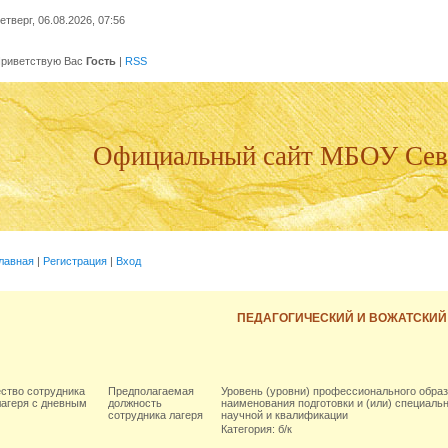
етверг, 06.08.2026, 07:56
риветствую Вас
Гость
|
RSS
Официальный сайт МБОУ Се
лавная
|
Регистрация
|
Вход
ПЕДАГОГИЧЕСКИЙ И ВОЖАТСКИЙ
ество сотрудника
Предполагаемая
Уровень (уровни) профессионального образ
лагеря с дневным
должность
наименования подготовки и (или) специальн
сотрудника лагеря
научной и квалификации
Категория: б/к