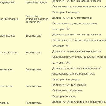
Должность: учитель начальных классов
ладимировна
Начальник лагеря
Специальность: учитель начальных классо
Категория: 1 категория
Заместитель
Должность: учитель математики
ана Николаевна
начальника лагеря,
воспитатель
Специальность: учитель математики
Категория: б/к
Должность: учитель начальных классов
 Леонидовна
Воспитатель
Специальность: учитель начальных классо
Категория: б/к
Должность: учитель начальных классов
на Васильевна
Воспитатель
Специальность: учитель начальных классо
Категория: б/к
Должность: учитель иностранного языка
ентиновна
Воспитатель
Специальность: иностранный язык
Категория: 1 категория
Должность: учитель физики
Евгеньевна
Воспитатель
Специальность: учитель
Категория: высшая
Должность: учитель истории и обществозна
вановна
Воспитатель