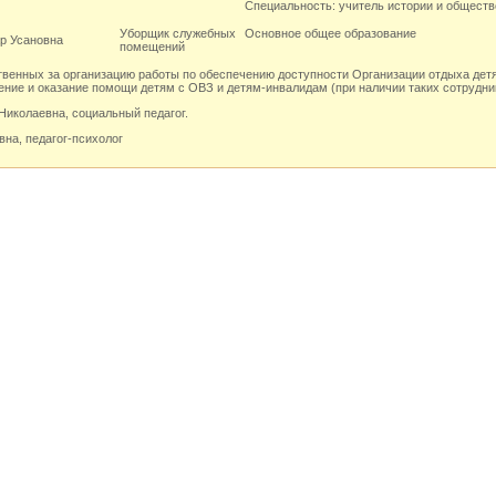
Специальность: учитель истории и общест
Уборщик служебных
Основное общее образование
р Усановна
помещений
ственных за организацию работы по обеспечению доступности Организации отдыха де
ние и оказание помощи детям с ОВЗ и детям-инвалидам (при наличии таких сотрудни
иколаевна, социальный педагог.
на, педагог-психолог