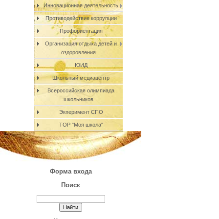
Инновационная деятельность
Противодействие коррупции
Профориентация
Организация отдыха детей и
оздоровления
ЮИД
Школьный медиацентр
Всероссийская олимпиада
школьников
Экперимент СПО
ТОР "Моя школа"
Форма входа
Поиск