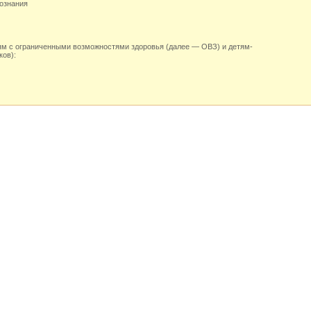
вознания
тям с ограниченными возможностями здоровья (далее — ОВЗ) и детям-
ков):