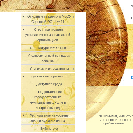
Ч
Основные сведения о МБОУ
П
Северной ООШ № 11
Структура и органы
управления образовательной
организацией
О структуре МБОУ Сев...
Уполномоченный по правам
ребенка
Ученикам и их родителям
Доступ к информацио...
Г
Доступная среда
Предоставление
государственных
муниципальных услуг в
электронном виде
Тестирование на уровень
№
Фамилия, имя, отч
п/
оздоровительного 
знания русского языка
п
пребыванием
Библиотека